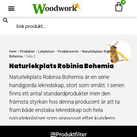
0
Hem
/
Produkter
/
Lekplatser
/
Produktserier
/
Naturlekplats Robinia
Bohemia
/ Sida 2
Naturlekplats Robinia Bohemia
Naturlekplats Robinia Bohemia är en serie
handgjorda lekredskap, stort som smått. I serien
finns ett antal standardprodukter men den
främsta styrkan hos denna producent är att ta
fram både enstaka lekredskap och hela
naturlekplatser som anpassat efter kundens
förutsättningar. Naturlekplats Robinia Bohemia
Produktfilter
är gjord av främst robinia och ek för att uppnå