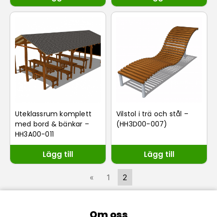
Uteklassrum komplett
Vilstol i trä och stål –
med bord & bänkar –
(HH3D00-007)
HH3A00-011
Lägg till
Lägg till
«
1
2
Om oss