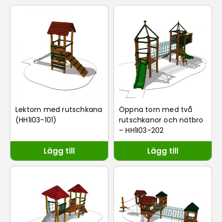
Lektorn med rutschkana
Öppna torn med två
(HH1I03-101)
rutschkanor och nätbro
– HH1I03-202
Lägg till
Lägg till