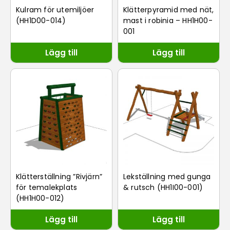
Kulram för utemiljöer
Klätterpyramid med nät,
(HH1D00-014)
mast i robinia – HH1H00-
001
Lägg till
Lägg till
Klätterställning ”Rivjärn”
Lekställning med gunga
för temalekplats
& rutsch (HH1I00-001)
(HH1H00-012)
Lägg till
Lägg till