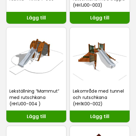
(HH1J00-003)
Lägg till
Lägg till
Lekställning ”Mammut”
Lekområde med tunnel
med rutschkana
och rutschkana
(HH1J00-004 )
(HH1K00-002)
Lägg till
Lägg till