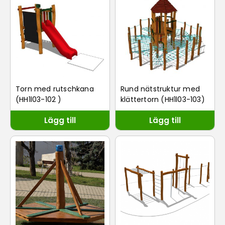
Torn med rutschkana
Rund nätstruktur med
(HH1l03-102 )
klättertorn (HH1l03-103)
Lägg till
Lägg till