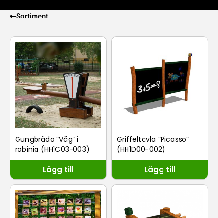
bästa hållbarhet.
Sortiment
Kolla även in vår serie
Naturlekplats Robinia
Nature
som även den är gjord i samma
obehandlade och miljövänliga material Robinia.
Gungbräda ”Våg” i
Griffeltavla ”Picasso”
robinia (HH1C03-003)
(HH1D00-002)
Lägg till
Lägg till