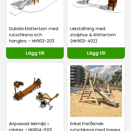
Dubbla klättertorn med
Lekställning med
rutschkana och
stolphus & klättertorn
hängbro – HH1I03-203
(HH1I03-402)
Lägg till
Lägg till
Anpassad lekmiljö i
Enkel fristående
robinia – HH1I04-003
rutschkana med trappa