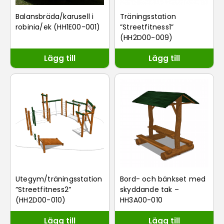
Balansbräda/karusell i
Träningsstation
robinia/ek (HH1E00-001)
”Streetfitness1”
(HH2D00-009)
Lägg till
Lägg till
Utegym/träningsstation
Bord- och bänkset med
”Streetfitness2”
skyddande tak –
(HH2D00-010)
HH3A00-010
Lägg till
Lägg till