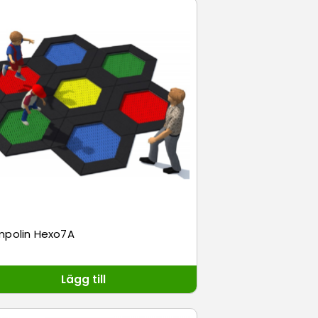
mpolin Hexo7A
Lägg till