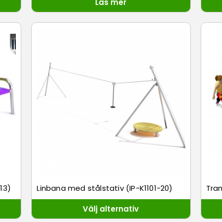
Läs mer
013)
Linbana med stålstativ (IP-K1101-20)
Tra
Välj alternativ