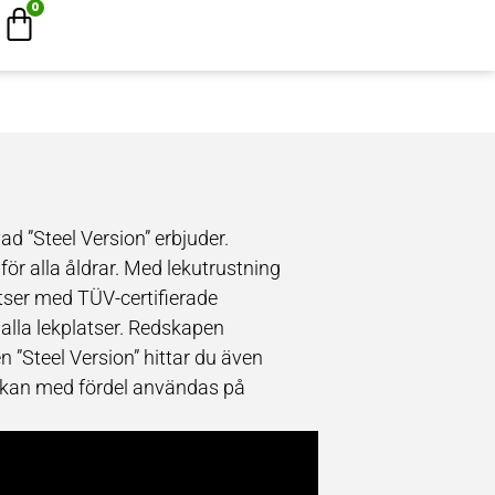
0
ad ”Steel Version” erbjuder.
för alla åldrar. Med lekutrustning
atser med TÜV-certifierade
 alla lekplatser. Redskapen
ien ”Steel Version” hittar du även
 kan med fördel användas på
eller vilken annan tänkbar