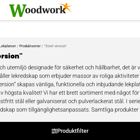
Lekplatser
/
Produktserier
/ "Steel version"
ersion"
ch utemiljö designade för säkerhet och hållbarhet, det är v
åller lekredskap som erbjuder massor av roliga aktiviteter 
Version” skapas vänliga, funktionella och inbjudande lekpl
v högsta kvalitet! Vi har ett brett sortiment med något för
rostfritt stål eller galvaniserat och pulverlackerat stål. I ser
dskap som tillgänglighetsanpassats. Samtliga produkter
olor, i parker, på stränder, på campingplatser, innergårdar 
 helst.
Produktfilter