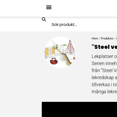
Hem
/
Produkter
/
"Steel v
Lekplatser o
Serien inneh
från ”Steel 
lekredskap a
tillverkas i 
många lekre
skolor, försk
utemiljö som