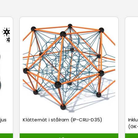
jus
Klätternät i stålram (IP-CRLI-D35)
Ink
(GK