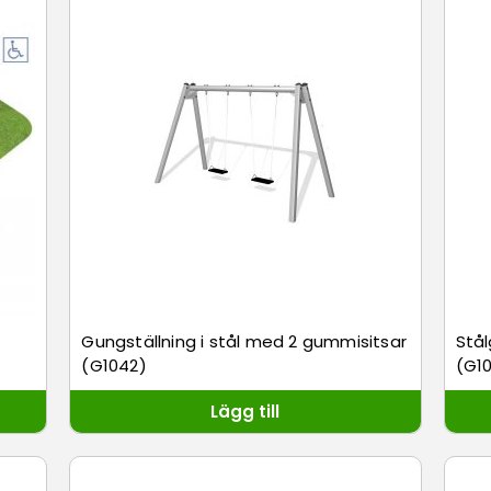
Gungställning i stål med 2 gummisitsar
Stå
(G1042)
(G1
Lägg till