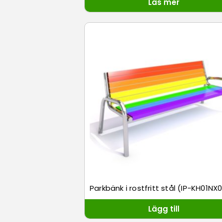
Läs mer
Parkbänk i rostfritt stål (IP-KH01NX
Lägg till