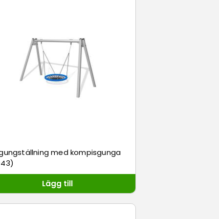
lgungställning med kompisgunga
043)
Lägg till