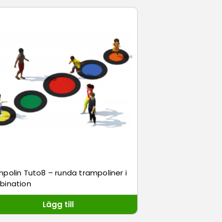
polin Tuto8 – runda trampoliner i
bination
Lägg till