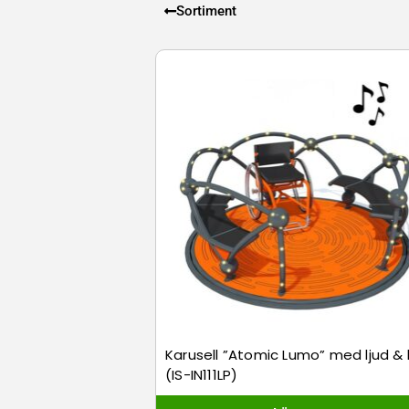
Sortiment
Karusell ”Atomic Lumo” med ljud & l
(IS-IN111LP)