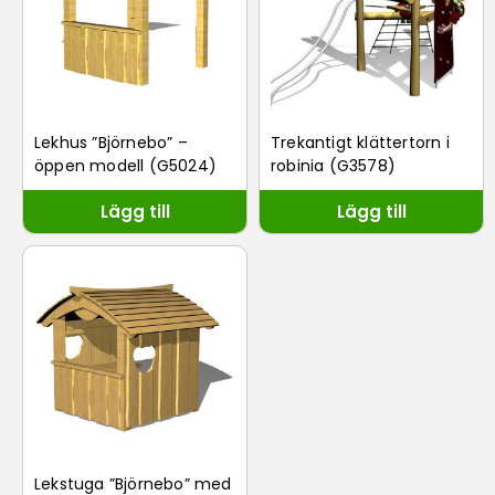
Lekhus ”Björnebo” –
Trekantigt klättertorn i
öppen modell (G5024)
robinia (G3578)
Lägg till
Lägg till
Lekstuga ”Björnebo” med