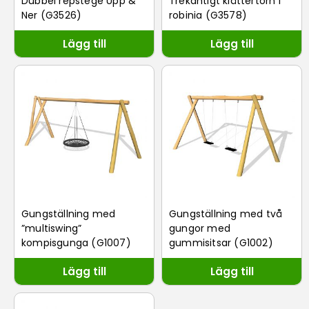
Dubbel repstege Upp &
Trekantigt klättertorn i
Ner (G3526)
robinia (G3578)
Lägg till
Lägg till
Gungställning med
Gungställning med två
”multiswing”
gungor med
kompisgunga (G1007)
gummisitsar (G1002)
Lägg till
Lägg till