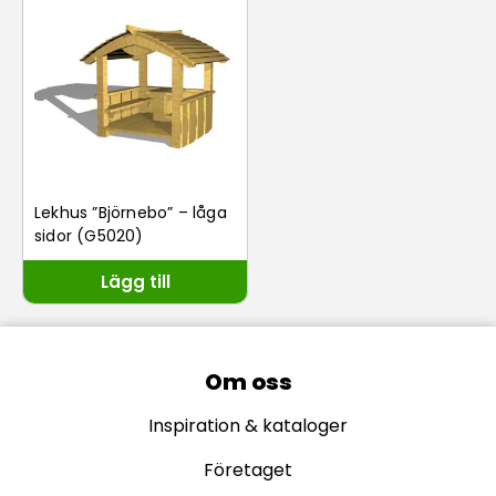
Lekhus ”Björnebo” – låga
sidor (G5020)
Lägg till
Om oss
Inspiration & kataloger
Företaget