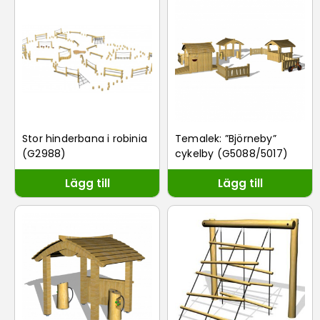
Stor hinderbana i robinia
Temalek: ”Björneby”
(G2988)
cykelby (G5088/5017)
Lägg till
Lägg till