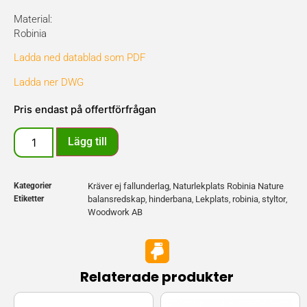
Material:
Robinia
Ladda ned datablad som PDF
Ladda ner DWG
Pris endast på offertförfrågan
Lägg till
Kategorier
Kräver ej fallunderlag
Naturlekplats Robinia Nature
,
Etiketter
balansredskap
hinderbana
Lekplats
robinia
styltor
,
,
,
,
,
Woodwork AB
Relaterade produkter