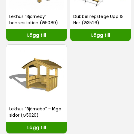
Lekhus ”Björneby”
Dubbel repstege Upp &
bensinstation (G5080)
Ner (G3526)
Lägg till
Lägg till
Lekhus ”Björnebo” – låga
sidor (G5020)
Lägg till