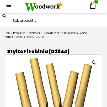
0
Hem
/
Produkter
/
Lekplatser
/
Produktserier
/
Naturlekplats Robinia
Nature
/ Styltor i robinia (G2944)
Styltor i robinia (G2944)