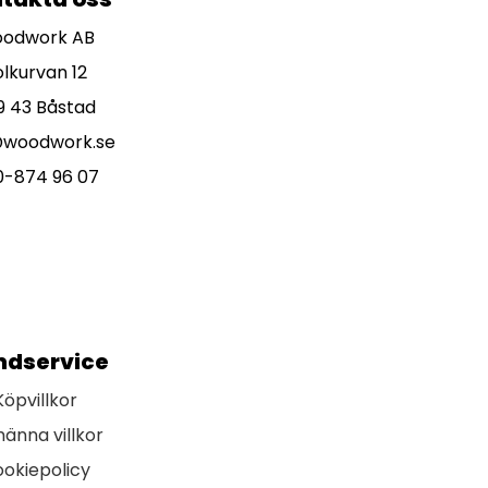
odwork AB
olkurvan 12
9 43 Båstad
@woodwork.se
0-874 96 07
ndservice
Köpvillkor
männa villkor
okiepolicy