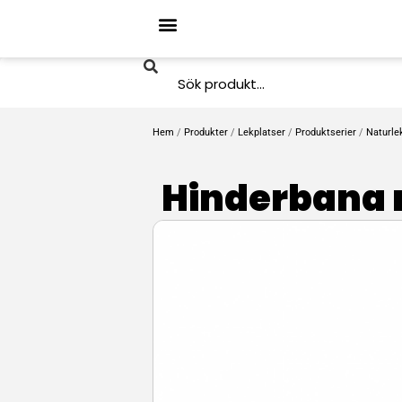
Hem
/
Produkter
/
Lekplatser
/
Produktserier
/
Naturle
Hinderbana 