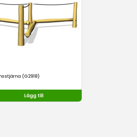
nsstjärna (G2918)
Lägg till