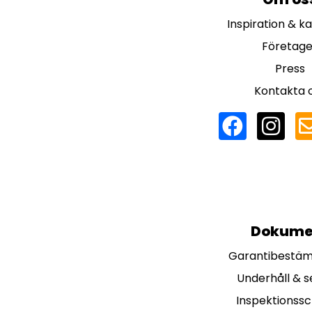
Inspiration & k
Företage
Press
Kontakta 
Dokume
Garantibestä
Underhåll & s
Inspektionss