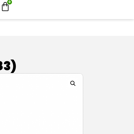
0
83)