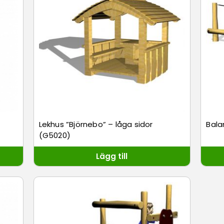
Lekhus ”Björnebo” – låga sidor
Bala
(G5020)
Lägg till