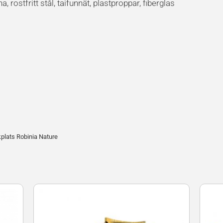
 rostfritt stål, taifunnät, plastproppar, fiberglas
kplats Robinia Nature