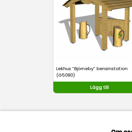
Lekhus ”Björneby” bensinstation
(G5080)
Lägg till
Om os