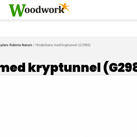
kplats Robinia Nature
/ Hinderbana med kryptunnel (G2983)
med kryptunnel (G29