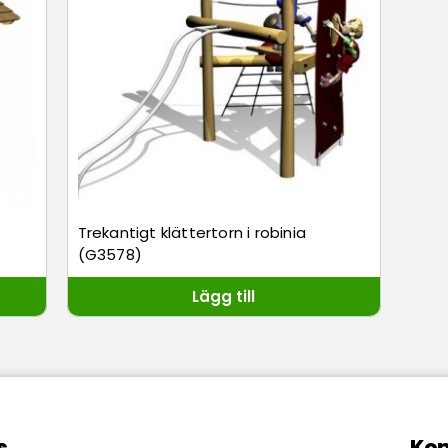
Trekantigt klättertorn i robinia
(G3578)
Lägg till
s
Kon