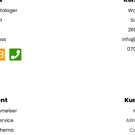
ataloger
Wo
t
S
26
oss
info
07
nt
Ku
mmelser
ervice
All
chema
Co