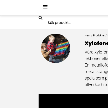
Hem
/
Produkter
/
Xylofon
Våra xylofon
lektioner ell
En metallofo
metallstänge
spela som p
tillverkad i tr
I Orff-meto
sinne genom
barnen på de