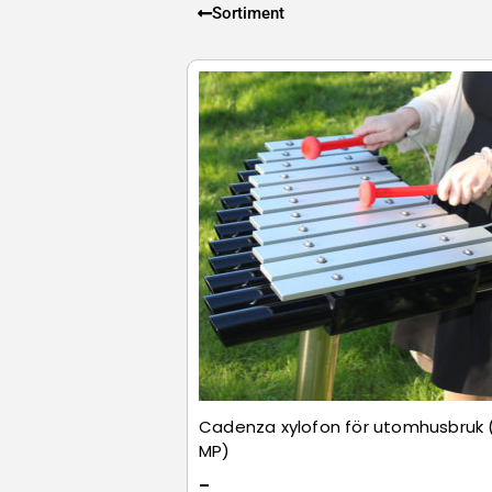
pentatonisk s
Sortiment
instrumenten
Cadenza xylofon för utomhusbruk 
MP)
–