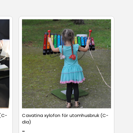
kala för att uppmuntra till improvisation och fri lek. Det i
 gör att de nu även används i äldrevården för behandlin
(C-
Cavatina xylofon för utomhusbruk (C-
dia)
–