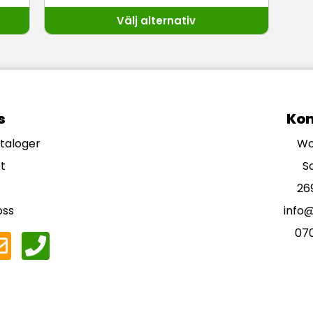
Välj alternativ
s
Kon
ataloger
Wo
t
S
26
oss
info
07