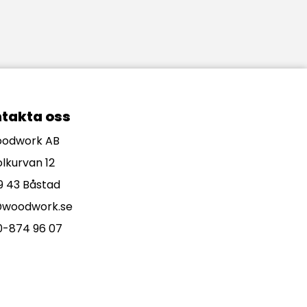
takta oss
odwork AB
olkurvan 12
9 43 Båstad
@woodwork.se
0-874 96 07