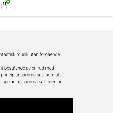
0
antastisk musik utan förgående
ent bestående av en rad med
 i princip är samma sätt som att
ba spelas på samma sätt men är
Metoden engagerar kropp och
en är lekbaserat och möter
in xylofoner är inställda till en