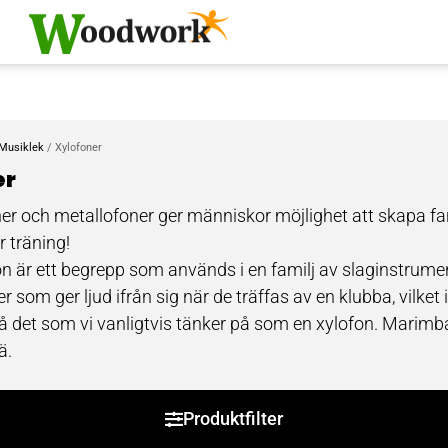
Musiklek
/ Xylofoner
er
er och metallofoner ger människor möjlighet att skapa f
er träning!
n är ett begrepp som används i en familj av slaginstrum
r som ger ljud ifrån sig när de träffas av en klubba, vilket
å det som vi vanligtvis tänker på som en xylofon. Marim
ä.
den används xylofoner för att undervisa barn om musik. 
 en blandning av sång, dans, skådespel och musik. Metod
Produktfilter
ras egen förståelsenivå. De flesta av instrumenten i kategor