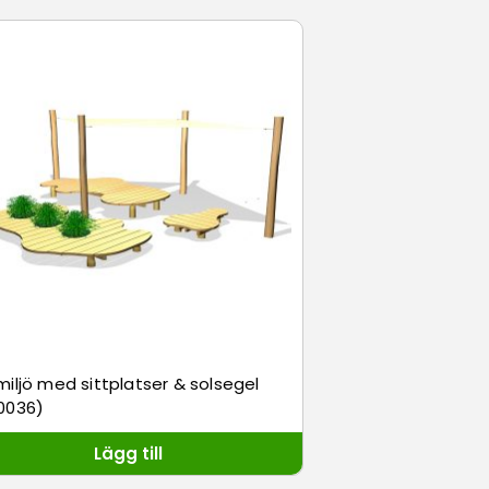
iljö med sittplatser & solsegel
0036)
Lägg till