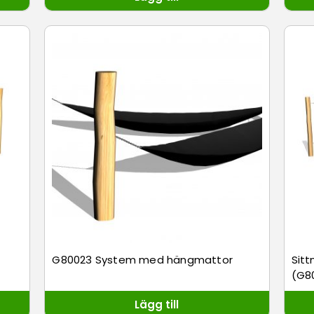
G80023 System med hängmattor
Sit
(G8
Lägg till