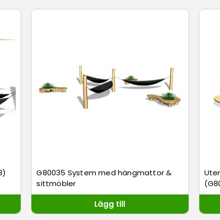
3)
G80035 System med hängmattor &
Utem
sittmöbler
(G8
Lägg till