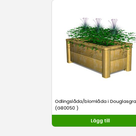
Odlingslåda/blomlåda i Douglasgr
(G80050 )
Lägg till