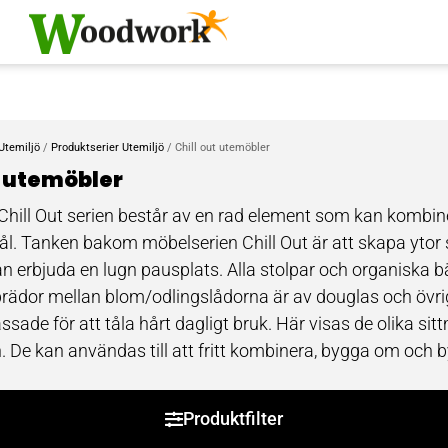
Utemiljö
/
Produktserier Utemiljö
/ Chill out utemöbler
t utemöbler
Chill Out serien består av en rad element som kan kombin
. Tanken bakom möbelserien Chill Out är att skapa ytor s
 erbjuda en lugn pausplats. Alla stolpar och organiska bä
tbrädor mellan blom/odlingslådorna är av douglas och övriga
sade för att tåla hårt dagligt bruk. Här visas de olika s
en. De kan användas till att fritt kombinera, bygga om och 
slådorna kan skapa rum och uppdelningar i utemiljön vilk
ell.
Produktfilter
l har vi organiska bänkar vilka karaktäriseras av relati