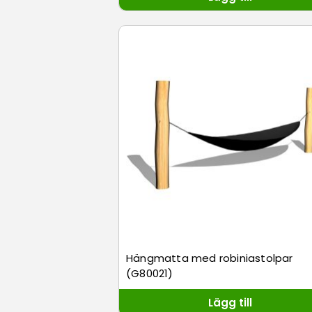
Hängmatta med robiniastolpar
(G80021)
Lägg till