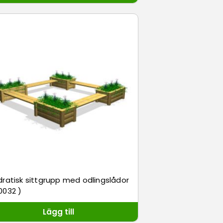
ratisk sittgrupp med odlingslådor
0032 )
Lägg till