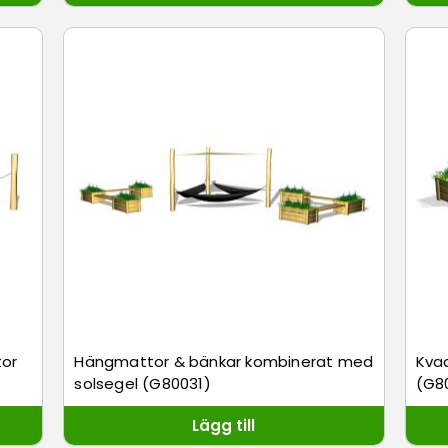
or
Hängmattor & bänkar kombinerat med
Kvad
solsegel (G80031)
(G8
Lägg till