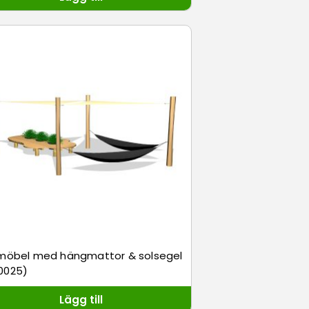
tmöbel med hängmattor & solsegel
0025)
Lägg till