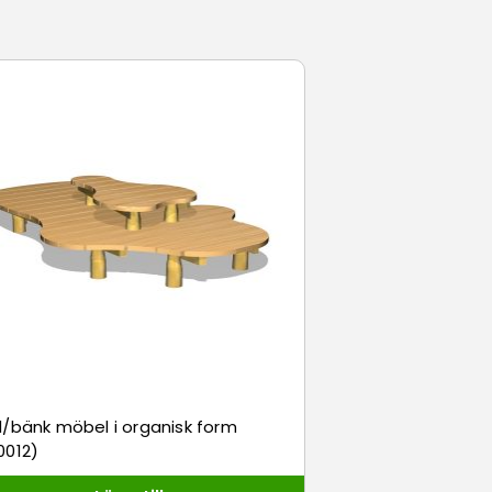
ed några blomster/odlingslådor
ara fristående eller kombineras
/bänk möbel i organisk form
0012)