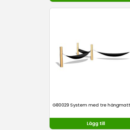
G80029 System med tre hängmatt
Lägg till