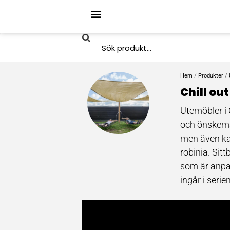
Hem
/
Produkter
/
Chill ou
Utemöbler i 
och önskemål
men även kan
robinia. Sit
som är anpas
ingår i seri
Blom/odling
mer funktion
Som sittmöbe