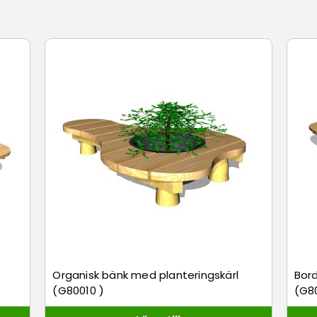
Här är plats för flera. Man kan både sitta och ligga och m
et bli en liten oas.
 är i kraftig canvas och hängs upp med kedjor. De kan v
nedan illustrerar.
Organisk bänk med planteringskärl
Bord
(G80010 )
(G8