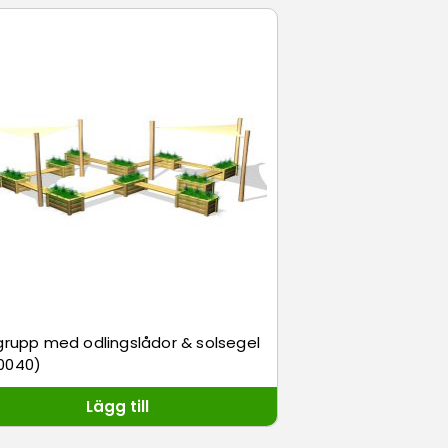
grupp med odlingslådor & solsegel
0040)
Lägg till