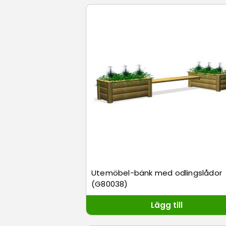
Utemöbel-bänk med odlingslådor
(G80038)
Lägg till