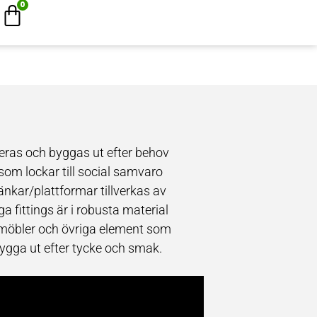
0
eras och byggas ut efter behov
om lockar till social samvaro
nkar/plattformar tillverkas av
 fittings är i robusta material
ittmöbler och övriga element som
bygga ut efter tycke och smak.
et gör den både mysigare och
vt stora ytor som kan användas på