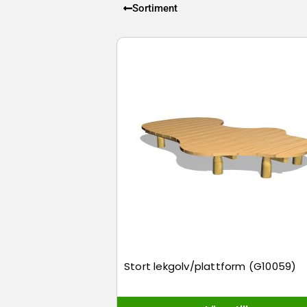
olika sätt. 
Sortiment
runt om kan d
Hängmattorna
om bilderna 
Stort lekgolv/plattform (G10059)