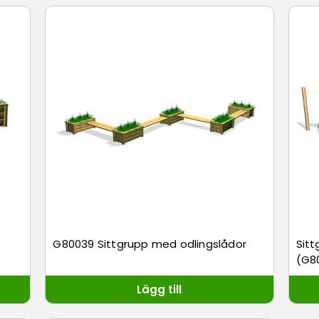
G80039 Sittgrupp med odlingslådor
Sitt
(G8
Lägg till