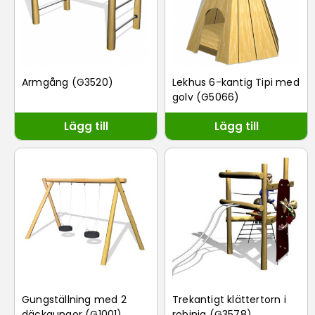
Armgång (G3520)
Lekhus 6-kantig Tipi med
golv (G5066)
Lägg till
Lägg till
Gungställning med 2
Trekantigt klättertorn i
däckgungor (G1001)
robinia (G3578)