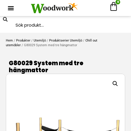
0
Hem
/
Produkter
/
Utemiljö
/
Produktserier Utemiljö
/
Chill out
utemöbler
/ G80029 System med tre hängmattor
G80029 System med tre
hängmattor