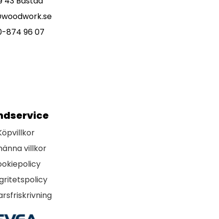
9 43 Båstad
@woodwork.se
0-874 96 07
ndservice
Köpvillkor
männa villkor
okiepolicy
gritetspolicy
rsfriskrivning