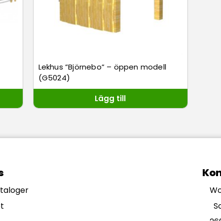
Lekhus ”Björnebo” – öppen modell
(G5024)
Lägg till
s
Kon
ataloger
Wo
t
S