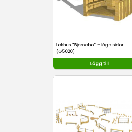
Lekhus ”Björnebo” – låga sidor
(G5020)
Lägg till