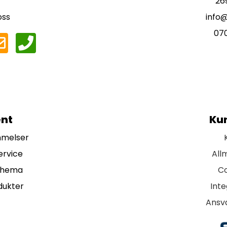
26
oss
info
07
nt
Ku
mmelser
ervice
All
chema
Co
dukter
Inte
Ansva