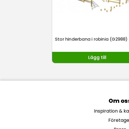
Stor hinderbana i robinia (G2988)
Lägg till
Om os
Inspiration & k
Företage