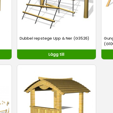
Dubbel repstege Upp & Ner (G3526)
Gung
(G10
Lägg till