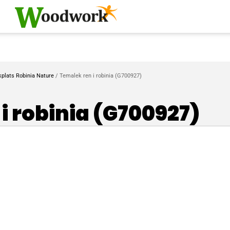
kplats Robinia Nature
/ Temalek ren i robinia (G700927)
i robinia (G700927)