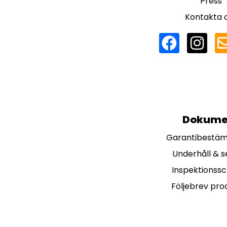
Press
Kontakta 
Dokume
Garantibestä
Underhåll & s
Inspektionss
Följebrev pro