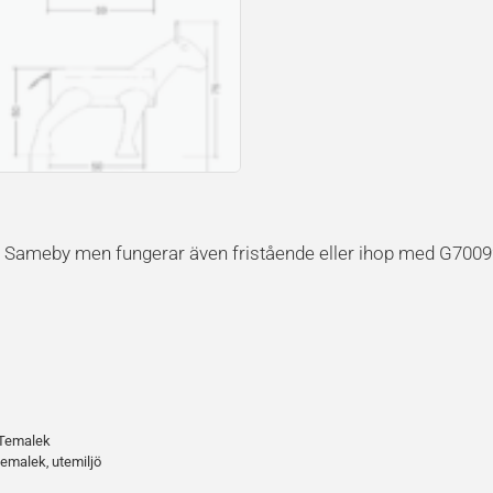
32 Sameby men fungerar även fristående eller ihop med G700
Temalek
temalek
utemiljö
,