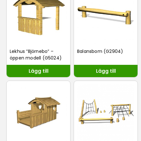
Lekhus ”Björnebo” –
Balansbom (G2904)
öppen modell (G5024)
Lägg till
Lägg till