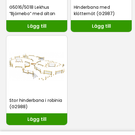
G5016/5018 Lekhus
Hinderbana med
”Björnebo” med altan
klätternät (G2987)
Lägg till
Lägg till
Stor hinderbana i robinia
(G2988)
Lägg till