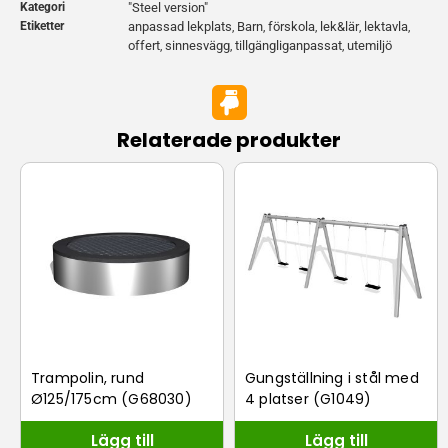
Kategori
"Steel version"
Etiketter
anpassad lekplats
Barn
förskola
lek&lär
lektavla
,
,
,
,
,
offert
sinnesvägg
tillgängliganpassat
utemiljö
,
,
,
Relaterade produkter
Trampolin, rund
Gungställning i stål med
Ø125/175cm (G68030)
4 platser (G1049)
Lägg till
Lägg till