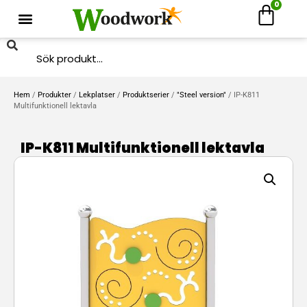
0
Hem
/
Produkter
/
Lekplatser
/
Produktserier
/
"Steel version"
/ IP-K811
Multifunktionell lektavla
IP-K811 Multifunktionell lektavla