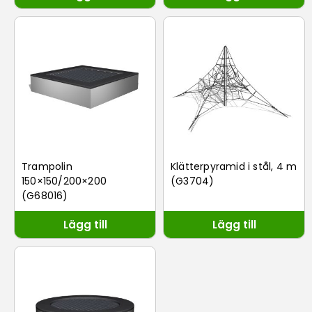
Trampolin
Klätterpyramid i stål, 4 m
150×150/200×200
(G3704)
(G68016)
Lägg till
Lägg till