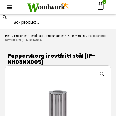
0
Hem
/
Produkter
/
Lekplatser
/
Produktserier
/
"Steel version"
/ Papperskorg i
rostfritt stål (IP-KH03NX005)
Papperskorg i rostfritt stål (IP-
KH03NX005)