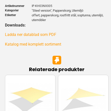
Artikelnummer
IP-KH03NX005
Kategorier
"Steel version"
Papperskorg
Utemiljö
,
,
Etiketter
offert
papperskorg
rostfritt stål
soptunna
utemiljö
,
,
,
,
,
utemöbler
Downloads:
Ladda ner datablad som PDF
Katalog med komplett sortiment
Relaterade produkter