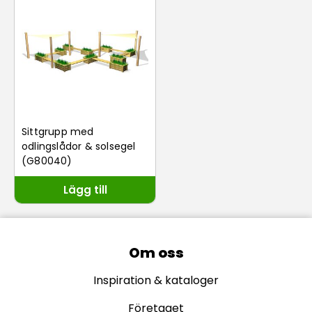
Sittgrupp med
odlingslådor & solsegel
(G80040)
Lägg till
Om oss
Inspiration & kataloger
Företaget