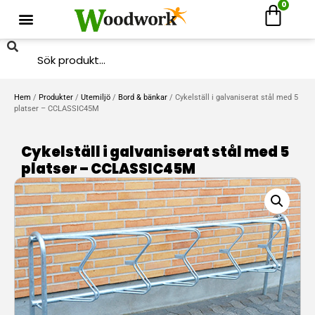
0
Hem
/
Produkter
/
Utemiljö
/
Bord & bänkar
/ Cykelställ i galvaniserat stål med 5
platser – CCLASSIC45M
Cykelställ i galvaniserat stål med 5
platser – CCLASSIC45M