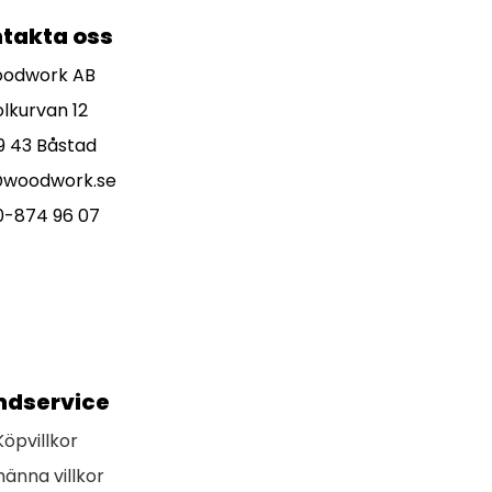
takta oss
odwork AB
olkurvan 12
9 43 Båstad
@woodwork.se
0-874 96 07
ndservice
Köpvillkor
männa villkor