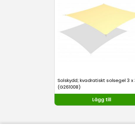
Solskydd; kvadratiskt solsegel 3 x
(G261008)
Lägg till