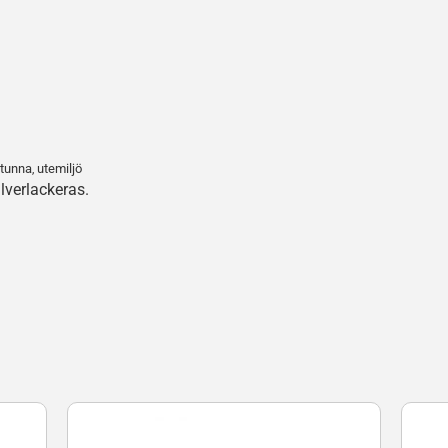
tunna
utemiljö
,
lverlackeras.