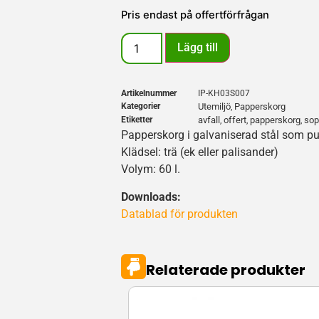
Pris endast på offertförfrågan
Lägg till
Artikelnummer
IP-KH03S007
Kategorier
Utemiljö
Papperskorg
,
Etiketter
avfall
offert
papperskorg
sop
,
,
,
Papperskorg i galvaniserad stål som pu
Klädsel: trä (ek eller palisander)
Volym: 60 l.
Downloads:
Datablad för produkten
Relaterade produkter