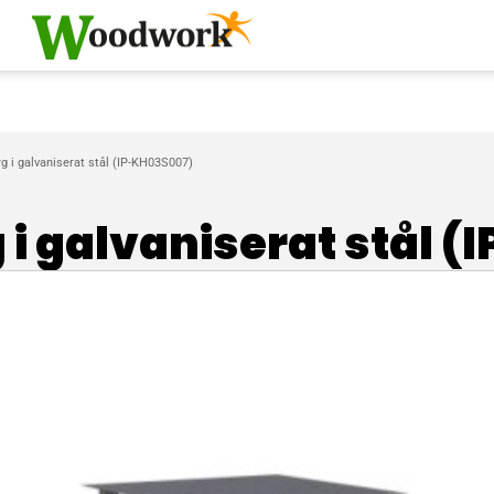
 i galvaniserat stål (IP-KH03S007)
i galvaniserat stål 