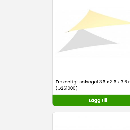
Trekantigt solsegel 3.6 x 3.6 x 3.6
(G261000)
Lägg till