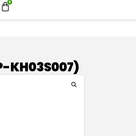
0
(IP-KH03S007)