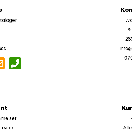
s
Kon
ataloger
Wo
t
S
26
oss
info
07
nt
Ku
mmelser
ervice
All