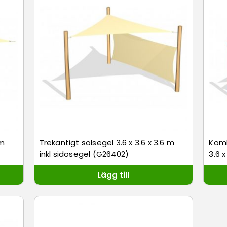
 m
Trekantigt solsegel 3.6 x 3.6 x 3.6 m
Komb
inkl sidosegel (G26402)
3.6 
Lägg till