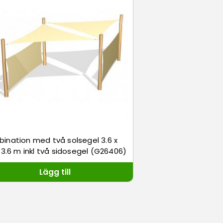
ination med två solsegel 3.6 x
x 3.6 m inkl två sidosegel (G26406)
Lägg till