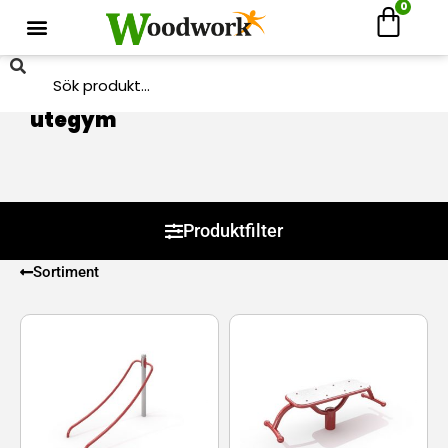
0
Hem
/
Produkter
/ Produkter märkta ”utegym”
utegym
Produktfilter
Sortiment