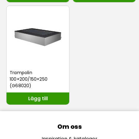
Trampolin
100×200/150×250
(G68020)
Lägg till
Om oss
Inspiration & kataloger