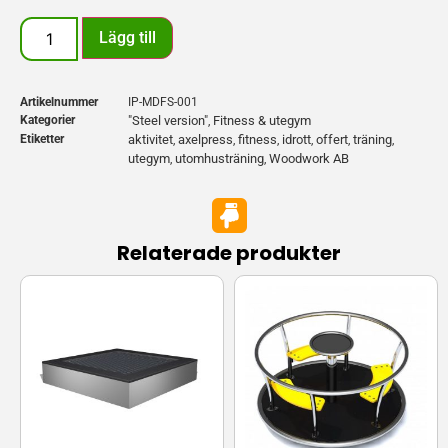
Lägg till
Artikelnummer
IP-MDFS-001
Kategorier
"Steel version"
Fitness & utegym
,
Etiketter
aktivitet
axelpress
fitness
idrott
offert
träning
,
,
,
,
,
,
utegym
utomhusträning
Woodwork AB
,
,
Relaterade produkter