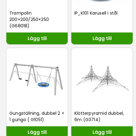
Trampolin
IP_K101 Karusell i stål
200×200/250×250
(G68018)
Lägg till
Lägg till
Gungställning, dubbel 2 +
Klätterpyramid dubbel,
1 gunga ( G1051)
6m (G3714)
Lägg till
Lägg till