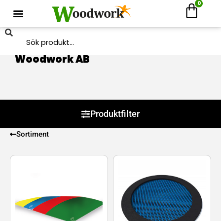
0
Hem
/
Produkter
/ Produkter märkta ”Woodwork AB”
Woodwork AB
Produktfilter
Sortiment