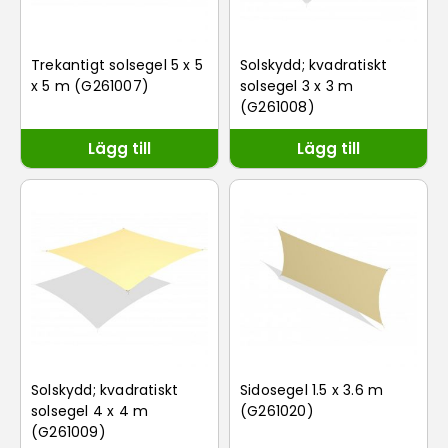
Trekantigt solsegel 5 x 5
Solskydd; kvadratiskt
x 5 m (G261007)
solsegel 3 x 3 m
(G261008)
Lägg till
Lägg till
Solskydd; kvadratiskt
Sidosegel 1.5 x 3.6 m
solsegel 4 x 4 m
(G261020)
(G261009)