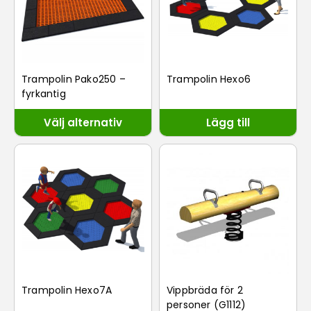
Trampolin Pako250 –
Trampolin Hexo6
fyrkantig
Välj alternativ
Lägg till
Trampolin Hexo7A
Vippbräda för 2
personer (G1112)