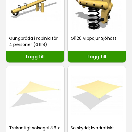
Gungbräda i robinia för
G1120 Vippdjur Sjöhäst
4 personer (G1118)
Lägg till
Lägg till
Trekantigt solsegel 3.6 x
Solskydd; kvadratiskt