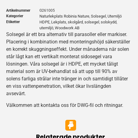
Artikelnummer
G261005
Kategorier
Naturlekplats Robinia Nature
Solsegel
Utemiljö
,
,
Etiketter
HDPE
Lekplats
skolgård
solsegel
solskydd
,
,
,
,
,
utemiljö
Woodwork AB
,
Solsegel är ett bra alternativ till parasoller eller markiser.
Placering i kombination med monteringshöjd säkerställer
en korrekt skuggningseffekt. Under månaderna när solen
står lågt kan ett vertikalt monterat sidosegel vara
lösningen. Våra solsegel är i HDPE, ett mycket tåligt
material som är UV-behandlat så att upp till 90% av
solens farliga strålar inte tränger in och samtidigt tillåter
en viss vattenpenetration, vilket ökar livslängden
avsevärt.
Välkommen att kontakta oss för DWG-fil och ritningar.
Relaterade produkter