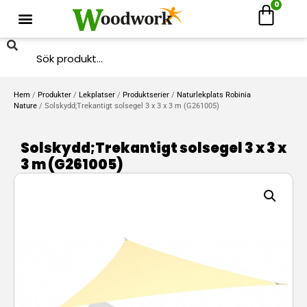
0
Hem
/
Produkter
/
Lekplatser
/
Produktserier
/
Naturlekplats Robinia
Nature
/ Solskydd;Trekantigt solsegel 3 x 3 x 3 m (G261005)
Solskydd;Trekantigt solsegel 3 x 3 x
3 m (G261005)