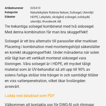
Artikelnummer
G26410
Kategorier
Naturlekplats Robinia Nature
Solsegel
Utemiljö
,
,
Etiketter
HDPE
Lekplats
skolgård
solsegel
solskydd
,
,
,
,
,
utemiljö
Woodwork AB
,
Tre trekantiga solsegel kombinerat med två sidosegel.
Med denna kombination får man bra skuggeffekt!
Solsegel är ett bra alternativ till parasoller eller markiser.
Placering i kombination med monteringshöjd säkerställer
en korrekt skuggningseffekt. Under månaderna när solen
står lågt kan ett vertikalt monterat sidosegel vara
lösningen. Våra solsegel är i HDPE, ett mycket tåligt
material som är UV-behandlat så att upp till 90% av
solens farliga strålar inte tränger in och samtidigt tillåter
en viss vattenpenetration, vilket ökar livslängden
avsevärt.
Ladda ned datablad som PDF
Välkommen att kontakta oss för DWG-fil och ritningar.