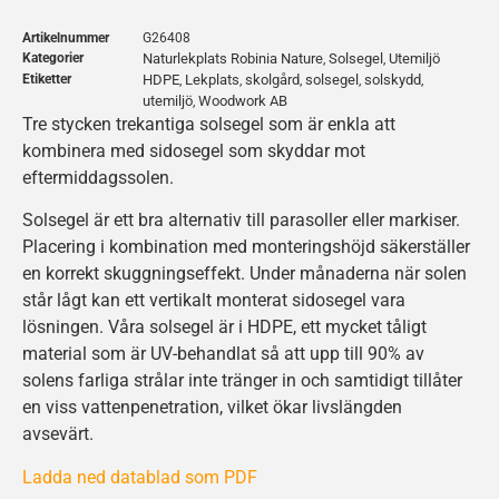
Artikelnummer
G26408
Kategorier
Naturlekplats Robinia Nature
Solsegel
Utemiljö
,
,
Etiketter
HDPE
Lekplats
skolgård
solsegel
solskydd
,
,
,
,
,
utemiljö
Woodwork AB
,
Tre stycken trekantiga solsegel som är enkla att
kombinera med sidosegel som skyddar mot
eftermiddagssolen.
Solsegel är ett bra alternativ till parasoller eller markiser.
Placering i kombination med monteringshöjd säkerställer
en korrekt skuggningseffekt. Under månaderna när solen
står lågt kan ett vertikalt monterat sidosegel vara
lösningen. Våra solsegel är i HDPE, ett mycket tåligt
material som är UV-behandlat så att upp till 90% av
solens farliga strålar inte tränger in och samtidigt tillåter
en viss vattenpenetration, vilket ökar livslängden
avsevärt.
Ladda ned datablad som PDF