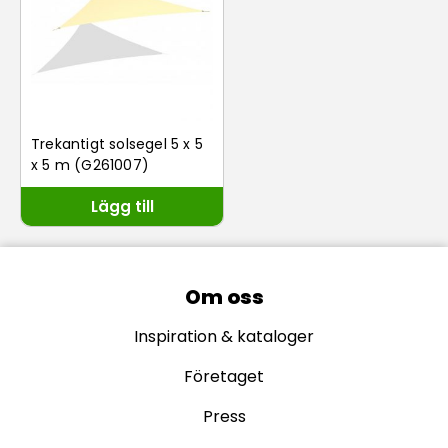
Trekantigt solsegel 5 x 5
x 5 m (G261007)
Lägg till
Om oss
Inspiration & kataloger
Företaget
Press