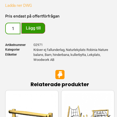
Ladda ner DWG
Pris endast på offertförfrågan
Lägg till
Artikelnummer
G2971
Kategorier
Kräver ej fallunderlag
Naturlekplats Robinia Nature
,
Etiketter
balans
Barn
hinderbana
kullerbytta
Lekplats
,
,
,
,
,
Woodwork AB
Relaterade produkter