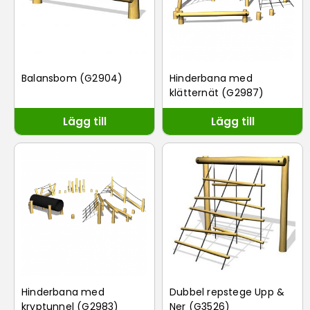
Balansbom (G2904)
Hinderbana med
klätternät (G2987)
Lägg till
Lägg till
Hinderbana med
Dubbel repstege Upp &
kryptunnel (G2983)
Ner (G3526)