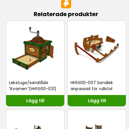
Relaterade produkter
Lekstuga/sandlåda
HH1G00-007 Sandlek
”Kvarnen”(HH1G00-021)
anpassad för rullstol
Lägg till
Lägg till