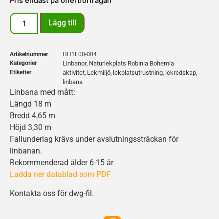
Pris endast på offertförfrågan
Lägg till
Artikelnummer
HH1F00-004
Kategorier
Linbanor
Naturlekplats Robinia Bohemia
,
Etiketter
aktivitet
Lekmiljö
lekplatsutrustning
lekredskap
,
,
,
,
linbana
Linbana med mått:
Längd 18 m
Bredd 4,65 m
Höjd 3,30 m
Fallunderlag krävs under avslutningssträckan för
linbanan.
Rekommenderad ålder 6-15 år
Ladda ner datablad som PDF
Kontakta oss för dwg-fil.