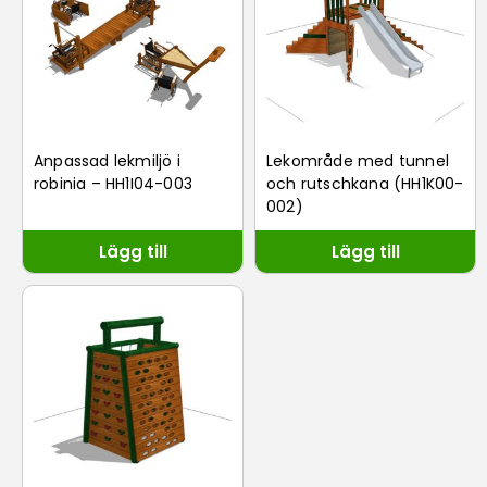
Anpassad lekmiljö i
Lekområde med tunnel
robinia – HH1I04-003
och rutschkana (HH1K00-
002)
Lägg till
Lägg till