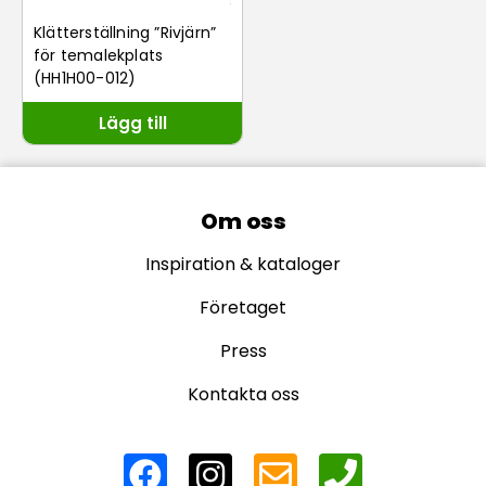
Klätterställning ”Rivjärn”
för temalekplats
(HH1H00-012)
Lägg till
Om oss
Inspiration & kataloger
Företaget
Press
Kontakta oss