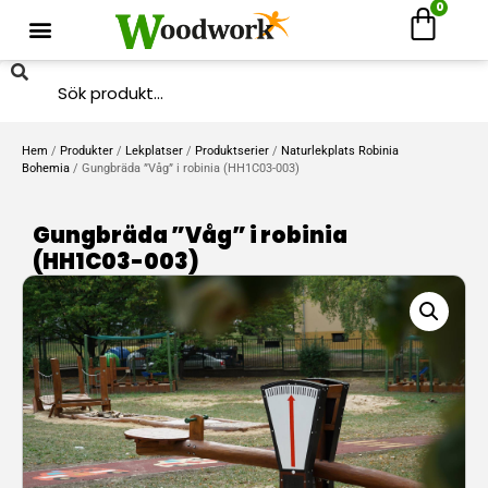
0
Hem
/
Produkter
/
Lekplatser
/
Produktserier
/
Naturlekplats Robinia
Bohemia
/ Gungbräda ”Våg” i robinia (HH1C03-003)
Gungbräda ”Våg” i robinia
(HH1C03-003)