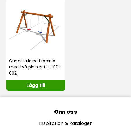
Gungställning i robinia
med två platser (HH1C01-
002)
Lägg till
Om oss
Inspiration & kataloger