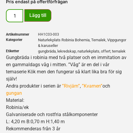
Pris endast på offertförfrågan
Lägg till
Artikelnummer
HH1C03-003
Kategorier
Naturlekplats Robinia Bohemia
Temalek
Vippgungor
,
,
& karuseller
Etiketter
gungbräda
lekredskap
naturlekplats
offert
temalek
,
,
,
,
Gungbräda i robinia med två platser och en immitation av
en gammaldags våg i mitten. ”Våg” är en del i vår
temaserie Kök men den fungerar så klart lika bra för sig
själv!
Andra produkter i serien är
”Rivjärn”
,
”Kvarnen”
och
gungan
Material:
Robinia/ek
Galvaniserade och rostfria stålkomponenter
L: 4,20 m B:0,70 m H:1,40 m
Rekommenderas från 3 år