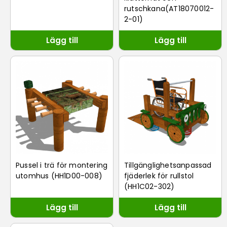
rutschkana(AT18070012-
2-01)
Lägg till
Lägg till
Pussel i trä för montering
Tillgänglighetsanpassad
utomhus (HH1D00-008)
fjäderlek för rullstol
(HH1C02-302)
Lägg till
Lägg till