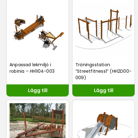
Anpassad lekmiljö i
Träningsstation
robinia – HH1I04-003
”Streetfitness1” (HH2D00-
009)
Lägg till
Lägg till