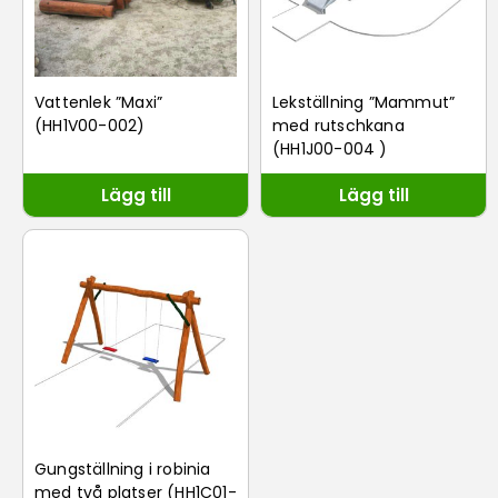
Vattenlek ”Maxi”
Lekställning ”Mammut”
(HH1V00-002)
med rutschkana
(HH1J00-004 )
Lägg till
Lägg till
Gungställning i robinia
med två platser (HH1C01-