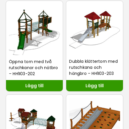
Dubbla klättertorn med
Öppna torn med två
rutschkana och
rutschkanor och nätbro
hängbro – HH1I03-203
– HH1I03-202
Lägg till
Lägg till