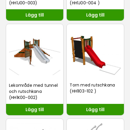
(HH1J00-004 )
(HH1J00-003)
Lägg till
Lägg till
Torn med rutschkana
Lekområde med tunnel
(HH1l03-102 )
och rutschkana
(HH1K00-002)
Lägg till
Lägg till