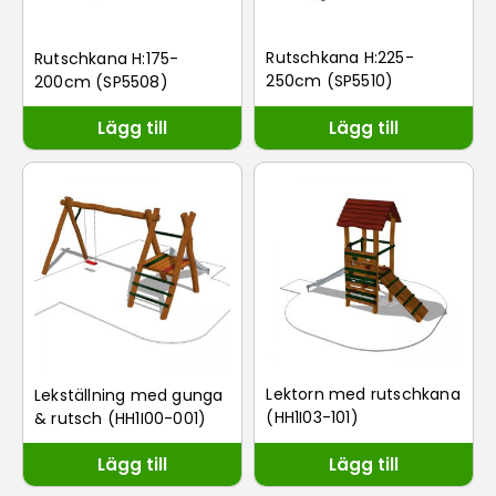
Rutschkana H:225-
Rutschkana H:175-
250cm (SP5510)
200cm (SP5508)
Lägg till
Lägg till
Lektorn med rutschkana
Lekställning med gunga
(HH1I03-101)
& rutsch (HH1I00-001)
Lägg till
Lägg till