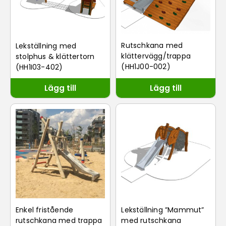
Rutschkana med
Lekställning med
klättervägg/trappa
stolphus & klättertorn
(HH1J00-002)
(HH1I03-402)
Lägg till
Lägg till
Lekställning ”Mammut”
Enkel fristående
med rutschkana
rutschkana med trappa