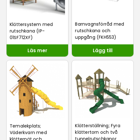
Barnvagnsförråd med
Klättersystem med
rutschkana och
rutschkana (IP-
uppgång (FKH553)
01SF712XF)
Läs mer
Lägg till
Klätterställning; Fyra
Temalekplats;
klättertorn och två
Väderkvarn med
tunnelrutschkanor
klätternät och