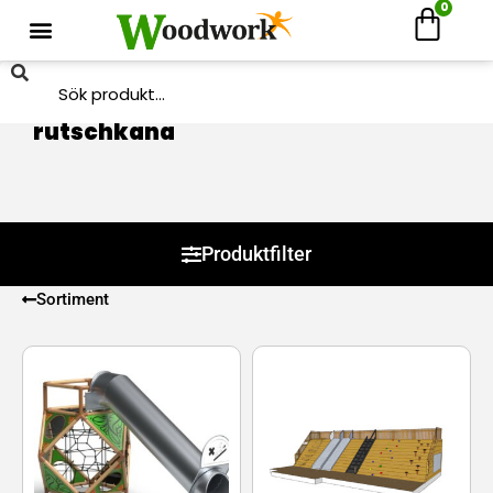
0
Hem
/
Produkter
/ Produkter märkta ”rutschkana”
rutschkana
Produktfilter
Sortiment