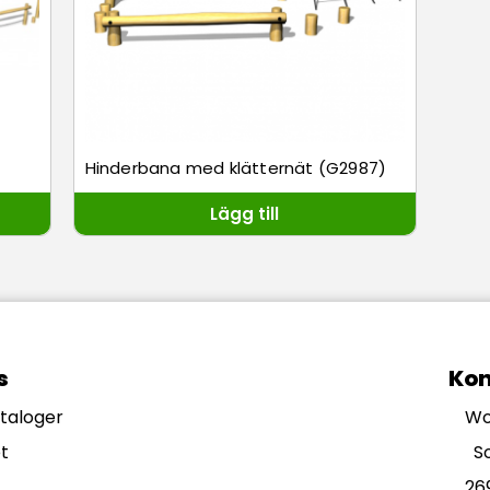
Hinderbana med klätternät (G2987)
Lägg till
s
Kon
ataloger
Wo
t
S
26