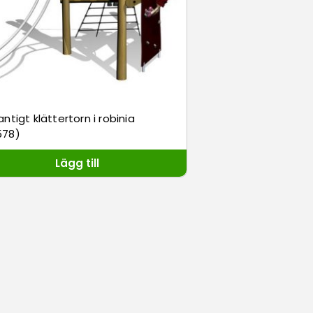
antigt klättertorn i robinia
578)
Lägg till