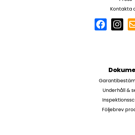
Kontakta 
Dokume
Garantibestä
Underhåll & s
Inspektionss
Följebrev pro