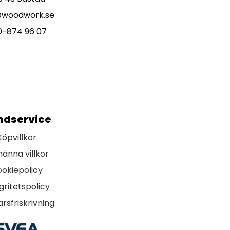
@woodwork.se
0-874 96 07
ndservice
Köpvillkor
männa villkor
okiepolicy
gritetspolicy
rsfriskrivning