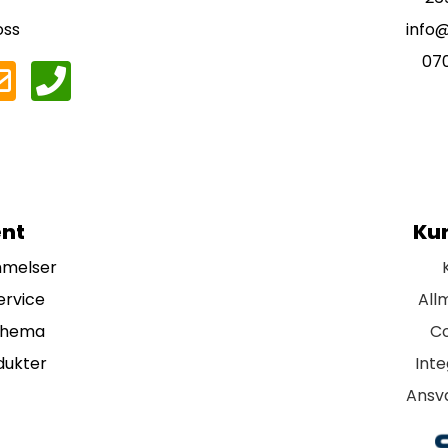
oss
info
07
nt
Ku
mmelser
ervice
All
chema
Co
dukter
Inte
Ansva