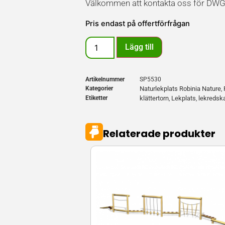
Välkommen att kontakta oss för DWG-fi
Pris endast på offertförfrågan
Lägg till
Artikelnummer
SP5530
Kategorier
Naturlekplats Robinia Nature
,
Etiketter
klättertorn
Lekplats
lekredsk
,
,
Relaterade produkter