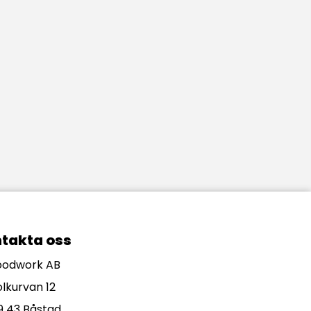
takta oss
odwork AB
olkurvan 12
9 43 Båstad