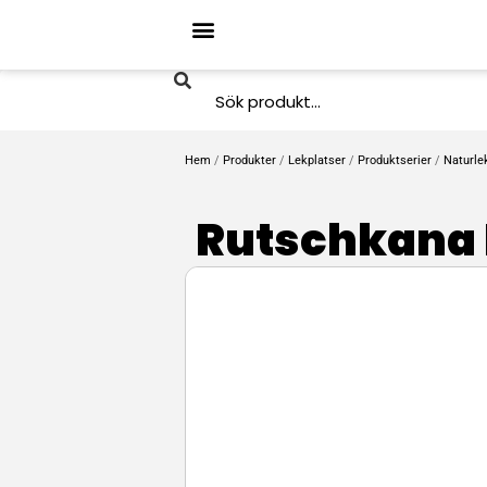
Hem
/
Produkter
/
Lekplatser
/
Produktserier
/
Naturle
Rutschkana 