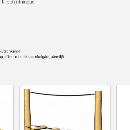
l och ritningar.
Rutschkanor
ap
offert
rutschkana
skolgård
utemiljö
,
,
,
,