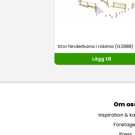
Stor hinderbana i robinia (G2988)
Lägg till
Om os
Inspiration & k
Företage
Press