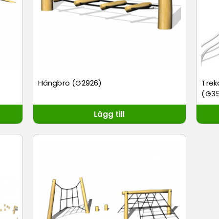
Hängbro (G2926)
Trek
(G3
Lägg till