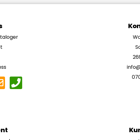
s
Kon
ataloger
Wo
t
S
26
oss
info
07
nt
Ku