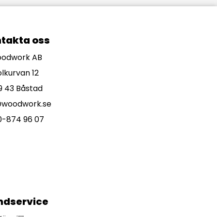
takta oss
odwork AB
olkurvan 12
9 43 Båstad
@woodwork.se
0-874 96 07
ndservice