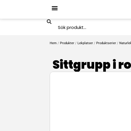
Hem
/
Produkter
/
Lekplatser
/
Produktserier
/
Naturle
Sittgrupp i 