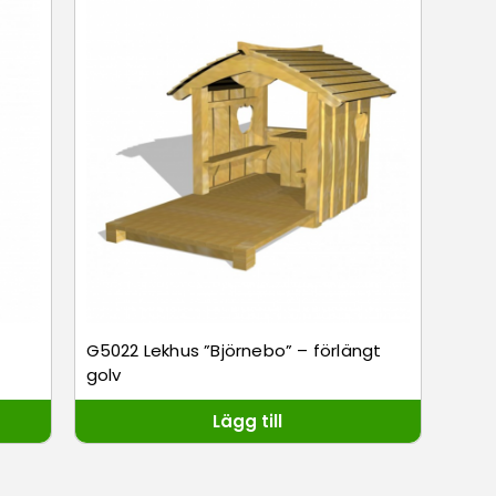
G5022 Lekhus ”Björnebo” – förlängt
golv
Lägg till