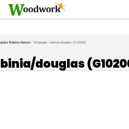
kplats Robinia Nature
/ Sittgrupp i robinia/douglas (G10200)
robinia/douglas (G1020