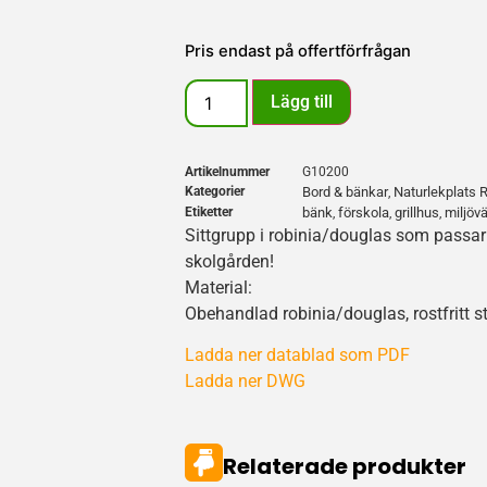
Pris endast på offertförfrågan
Lägg till
Artikelnummer
G10200
Kategorier
Bord & bänkar
Naturlekplats 
,
Etiketter
bänk
förskola
grillhus
miljövä
,
,
,
Sittgrupp i robinia/douglas som passar p
skolgården!
Material:
Obehandlad robinia/douglas, rostfritt st
Ladda ner datablad som PDF
Ladda ner DWG
Relaterade produkter