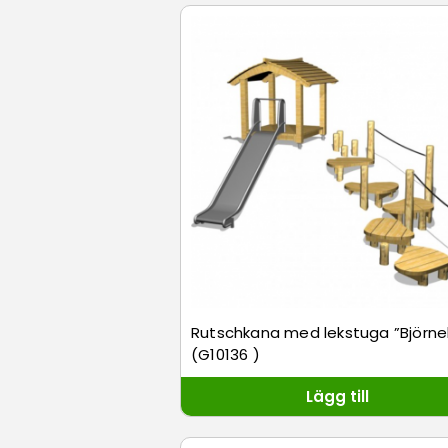
Rutschkana med lekstuga ”Björn
(G10136 )
Lägg till