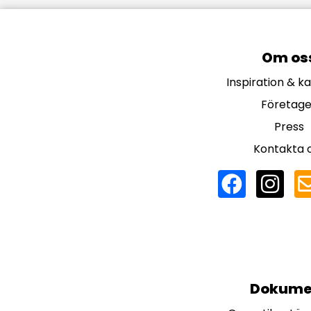
Om os
Inspiration & k
Företage
Press
Kontakta 
Dokume