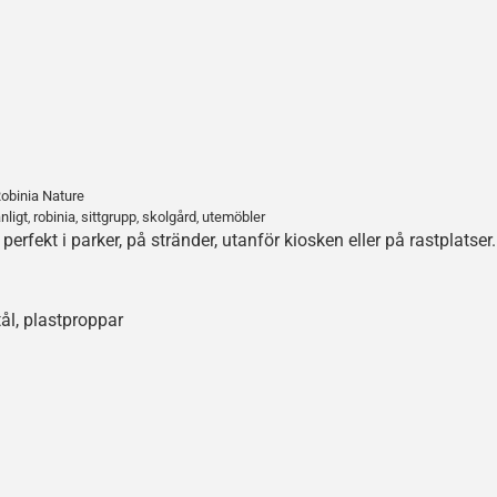
Robinia Nature
nligt
robinia
sittgrupp
skolgård
utemöbler
,
,
,
,
erfekt i parker, på stränder, utanför kiosken eller på rastplatse
ål, plastproppar