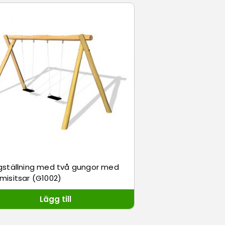
ställning med två gungor med
isitsar (G1002)
Lägg till