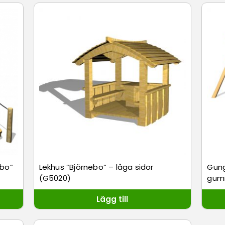
ebo”
Lekhus ”Björnebo” – låga sidor
Gung
(G5020)
gumm
Lägg till