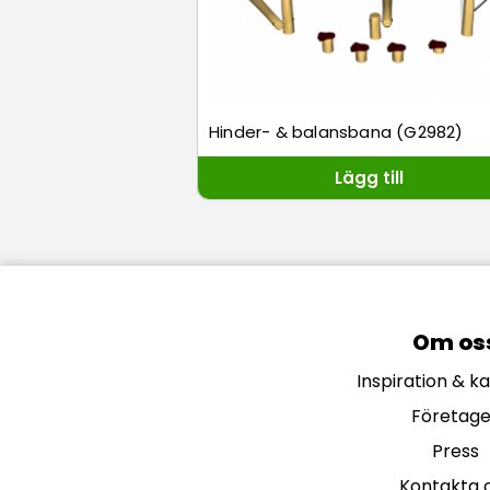
Hinder- & balansbana (G2982)
Lägg till
Om os
Inspiration & k
Företage
Press
Kontakta 