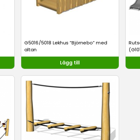
G5016/5018 Lekhus ”Björnebo” med
Ruts
altan
(G10
Lägg till