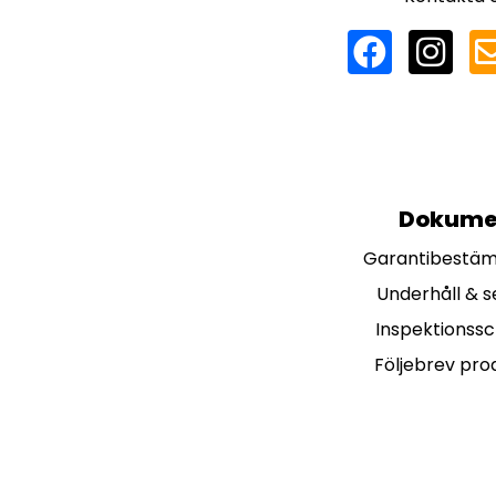
Dokume
Garantibestä
Underhåll & s
Inspektionss
Följebrev pro