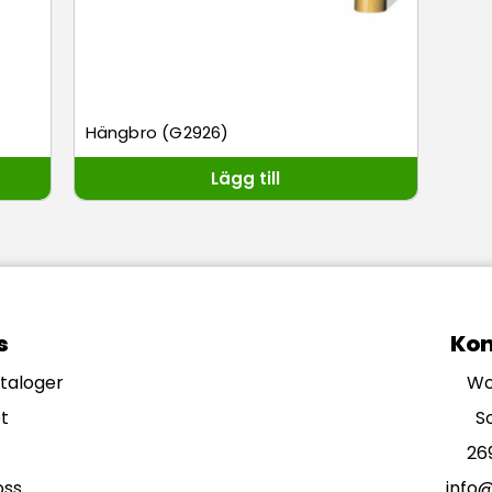
Hängbro (G2926)
Lägg till
s
Kon
ataloger
Wo
t
S
26
oss
info