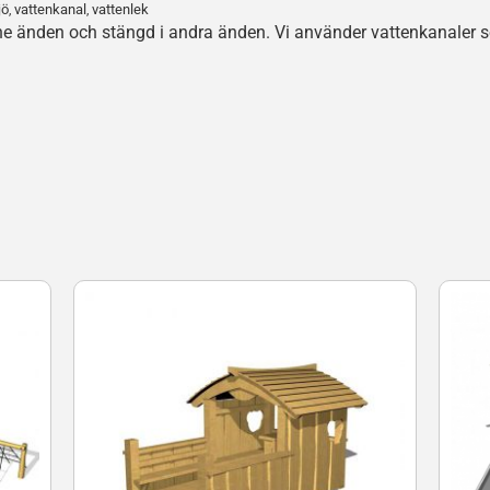
jö
vattenkanal
vattenlek
,
,
e änden och stängd i andra änden. Vi använder vattenkanaler so