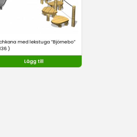
chkana med lekstuga ”Björnebo”
136 )
Lägg till