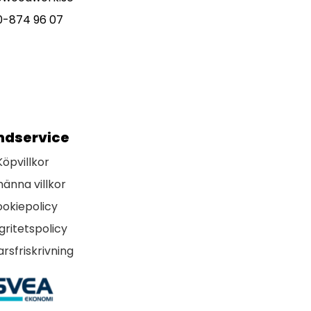
0-874 96 07
ndservice
Köpvillkor
männa villkor
okiepolicy
gritetspolicy
rsfriskrivning