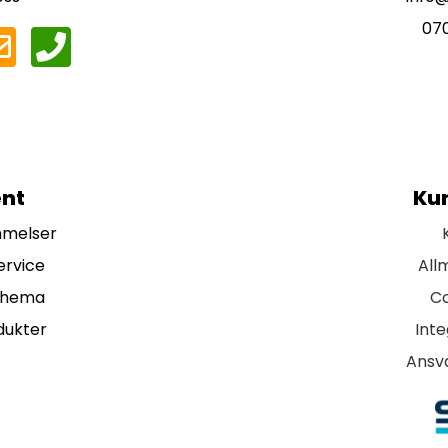
07
nt
Ku
mmelser
ervice
All
chema
Co
dukter
Inte
Ansva