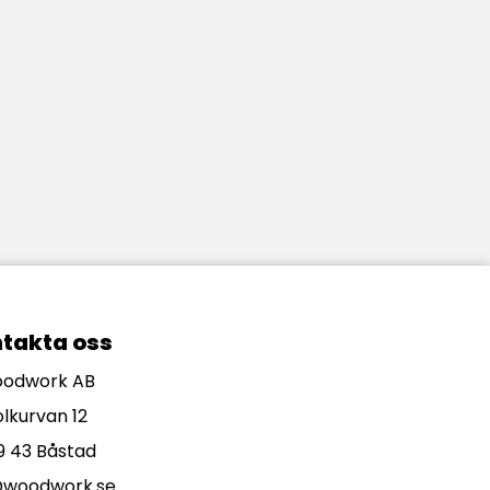
takta oss
odwork AB
olkurvan 12
9 43 Båstad
@woodwork.se