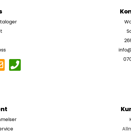
s
Kon
ataloger
Wo
t
S
26
oss
info
07
nt
Ku
mmelser
ervice
All