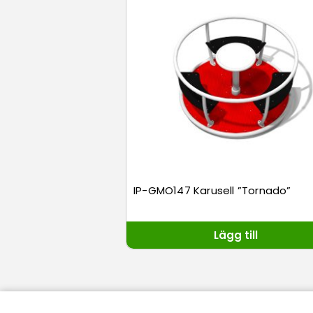
IP-GMO147 Karusell ”Tornado”
Lägg till