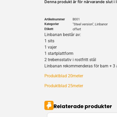
Denna produkt är för närvarande slut i la
Artikelnummer
B001
Kategorier
"Steel version"
Linbanor
,
Etikett
offert
Linbanan består av:
1 sits
1 vajer
1 startplattform
2 trebensstativ i rostfritt stål
Linbanan rekommenderas för barn + 3 å
Produktblad 20meter
Produktblad 25meter
Relaterade produkter