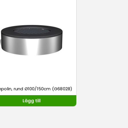
polin, rund Ø100/150cm (G68028)
Lägg till