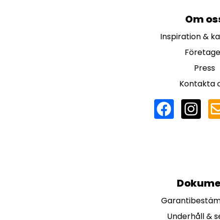
Om os
Inspiration & k
Företage
Press
Kontakta 
Dokume
Garantibestä
Underhåll & s