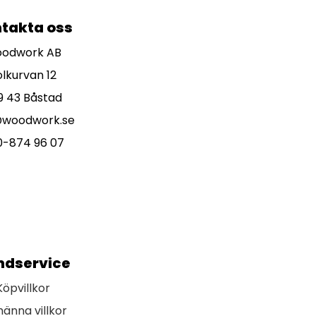
takta oss
odwork AB
olkurvan 12
9 43 Båstad
@woodwork.se
0-874 96 07
ndservice
Köpvillkor
männa villkor