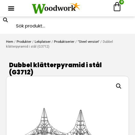
0
Hem
/
Produkter
/
Lekplatser
/
Produktserier
/
"Steel version"
/ Dubbel
klätterpyramid i stål (G3712)
Dubbel klätterpyramid i stål
(G3712)