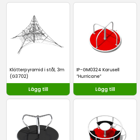
Klätterpyramid i stål, 3m
IP-GM0324 Karusell
(G3702)
”Hurricane”
Lägg till
Lägg till