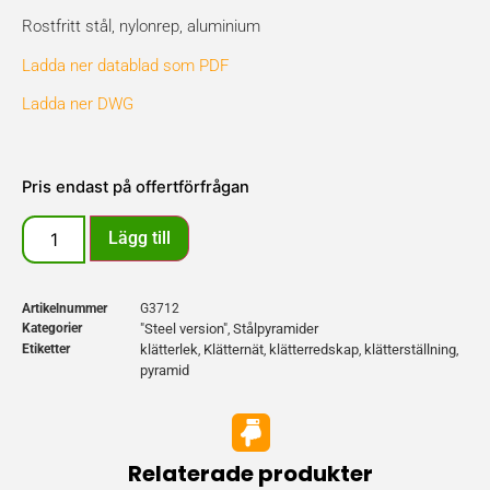
Rostfritt stål, nylonrep, aluminium
Ladda ner datablad som PDF
Ladda ner DWG
Pris endast på offertförfrågan
Lägg till
Artikelnummer
G3712
Kategorier
"Steel version"
Stålpyramider
,
Etiketter
klätterlek
Klätternät
klätterredskap
klätterställning
,
,
,
,
pyramid
Relaterade produkter