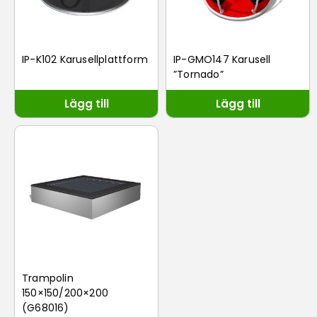
IP-K102 Karusellplattform
IP-GMO147 Karusell
”Tornado”
Lägg till
Lägg till
Trampolin
150×150/200×200
(G68016)