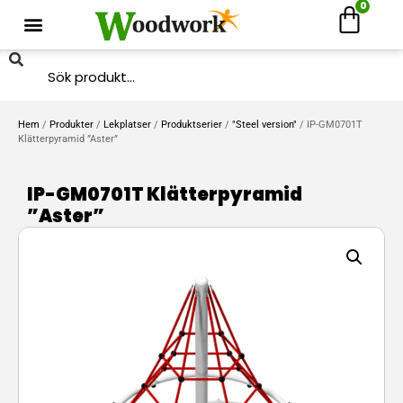
0
Hem
/
Produkter
/
Lekplatser
/
Produktserier
/
"Steel version"
/ IP-GM0701T
Klätterpyramid ”Aster”
IP-GM0701T Klätterpyramid
”Aster”