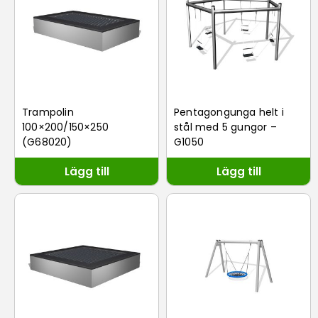
Trampolin
Pentagongunga helt i
100×200/150×250
stål med 5 gungor –
(G68020)
G1050
Lägg till
Lägg till