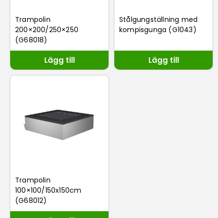
Trampolin
Stålgungställning med
200×200/250×250
kompisgunga (G1043)
(G68018)
Lägg till
Lägg till
Trampolin
100×100/150x150cm
(G68012)