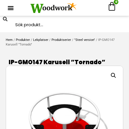
0
Hem
/
Produkter
/
Lekplatser
/
Produktserier
/
"Steel version"
/ IP-GMO147
Karusell ”Tornado”
IP-GMO147 Karusell ”Tornado”