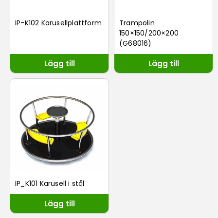
IP-K102 Karusellplattform
Trampolin
150×150/200×200
(G68016)
Lägg till
Lägg till
IP_K101 Karusell i stål
Lägg till