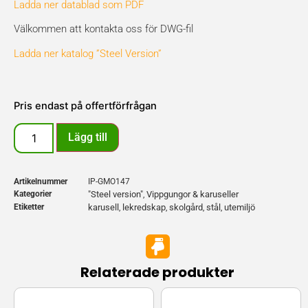
Ladda ner datablad som PDF
Välkommen att kontakta oss för DWG-fil
Ladda ner katalog ”Steel Version”
Pris endast på offertförfrågan
Lägg till
Artikelnummer
IP-GMO147
Kategorier
"Steel version"
Vippgungor & karuseller
,
Etiketter
karusell
lekredskap
skolgård
stål
utemiljö
,
,
,
,
Relaterade produkter