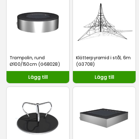
Trampolin, rund
Klätterpyramid i stål, 6m
Ø100/150cm (G68028)
(G3708)
Lägg till
Lägg till