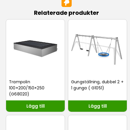
Relaterade produkter
Trampolin
Gungställning, dubbel 2 +
100×200/150×250
1 gunga ( G1051)
(G68020)
Lägg till
Lägg till