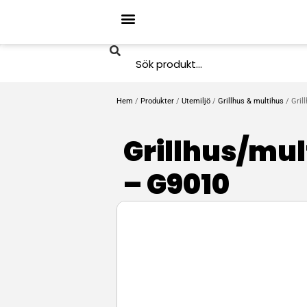
Hem
/
Produkter
/
Utemiljö
/
Grillhus & multihus
/ Gril
Grillhus/mult
– G9010