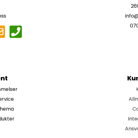
26
oss
info
07
nt
Ku
mmelser
ervice
All
chema
Co
dukter
Inte
Ansva