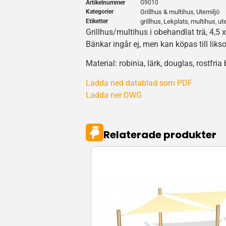
Artikelnummer
G9010
Kategorier
Grillhus & multihus
Utemiljö
,
Etiketter
grillhus
Lekplats
multihus
ut
,
,
,
Grillhus/multihus i obehandlat trä, 4,5 
Bänkar ingår ej, men kan köpas till li
Material: robinia, lärk, douglas, rostfria
Ladda ned datablad som PDF
Ladda ner DWG
Relaterade produkter