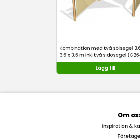
Kombination med två solsegel 3.6
3.6 x 3.6 m inkl två sidosegel (G2
Lägg till
Om os
Inspiration & k
Företage