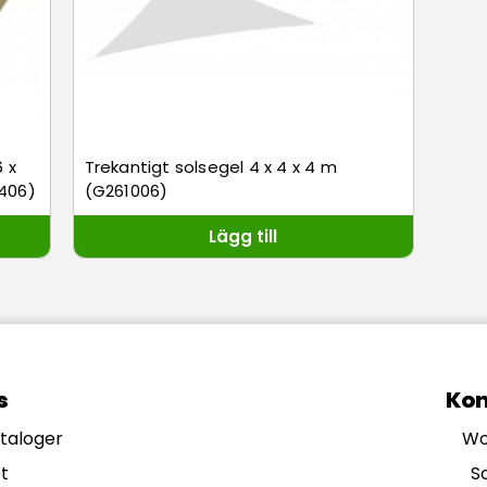
 x
Trekantigt solsegel 4 x 4 x 4 m
6406)
(G261006)
Lägg till
s
Kon
ataloger
Wo
t
S