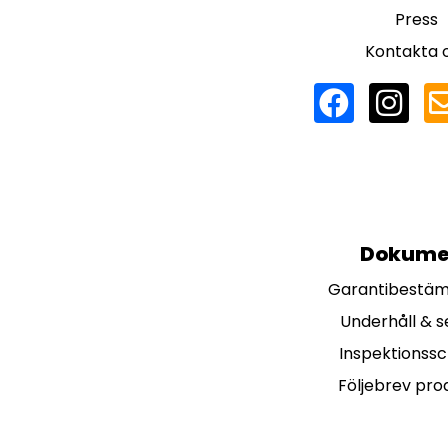
Press
Kontakta 
Dokume
Garantibestä
Underhåll & s
Inspektionss
Följebrev pro