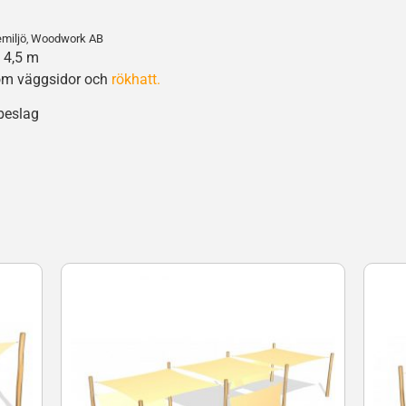
emiljö
Woodwork AB
,
x 4,5 m
ksom väggsidor och
rökhatt.
 beslag