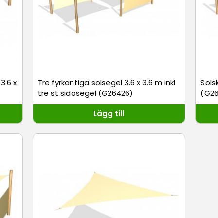
3.6 x
Tre fyrkantiga solsegel 3.6 x 3.6 m inkl
Sols
tre st sidosegel (G26426)
(G2
Lägg till