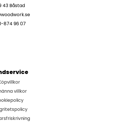
9 43 Båstad
@woodwork.se
0-874 96 07
ndservice
Köpvillkor
männa villkor
okiepolicy
gritetspolicy
rsfriskrivning