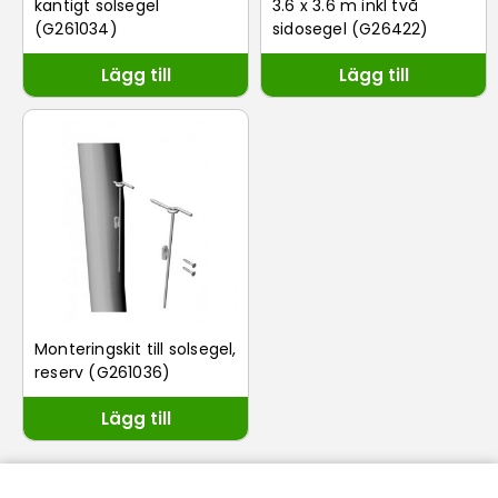
kantigt solsegel
3.6 x 3.6 m inkl två
(G261034)
sidosegel (G26422)
Lägg till
Lägg till
Monteringskit till solsegel,
reserv (G261036)
Lägg till