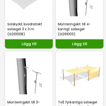
Solskydd; kvadratiskt
Monteringskit till 4-
solsegel 3 x 3 m
kantigt solsegel
(G261008)
(G261003)
Lägg till
Lägg till
Monteringskit till 3-
Två fyrkantiga solsegel