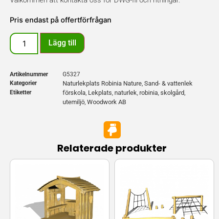
Välkommen att kontakta oss för DWG-fil och ritningar.
Pris endast på offertförfrågan
Lägg till
Artikelnummer
G5327
Kategorier
Naturlekplats Robinia Nature
Sand- & vattenlek
,
Etiketter
förskola
Lekplats
naturlek
robinia
skolgård
,
,
,
,
,
utemiljö
Woodwork AB
,
Relaterade produkter