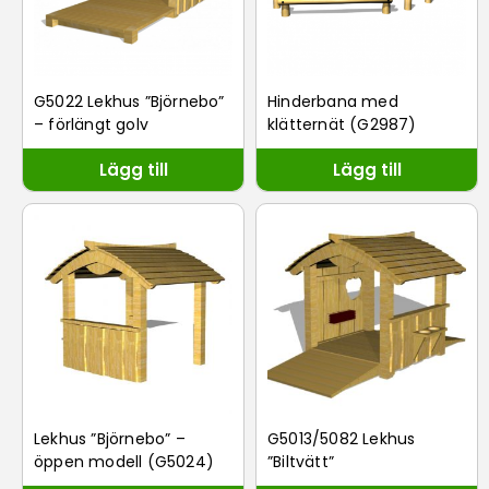
G5022 Lekhus ”Björnebo”
Hinderbana med
– förlängt golv
klätternät (G2987)
Lägg till
Lägg till
Lekhus ”Björnebo” –
G5013/5082 Lekhus
öppen modell (G5024)
”Biltvätt”