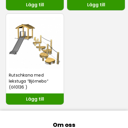
Lägg till
Lägg till
Rutschkana med
lekstuga ”Björnebo”
(G10136 )
Lägg till
Om oss