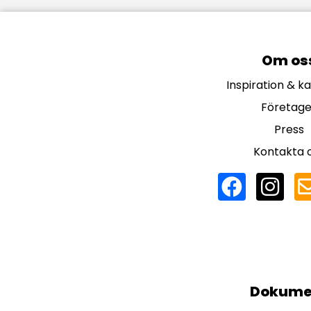
Om os
Inspiration & k
Företage
Press
Kontakta 
Dokume