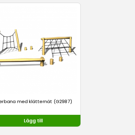
erbana med klätternät (G2987)
Lägg till