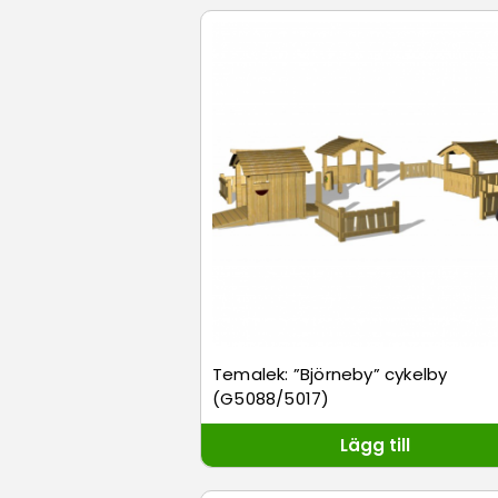
Temalek: ”Björneby” cykelby
(G5088/5017)
Lägg till