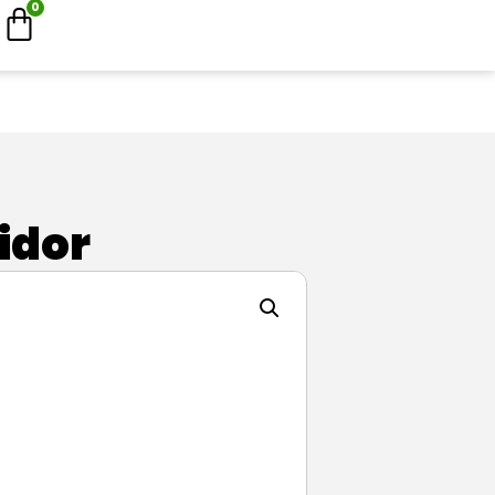
0
idor