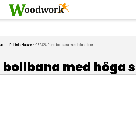
kplats Robinia Nature
/ G52328 Rund bollbana med höga sidor
 bollbana med höga s