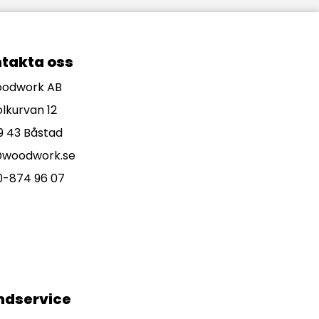
takta oss
odwork AB
olkurvan 12
9 43 Båstad
@woodwork.se
0-874 96 07
ndservice