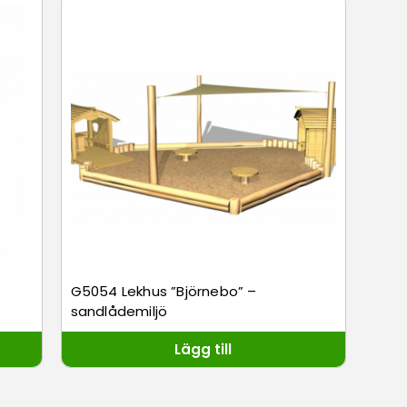
G5054 Lekhus ”Björnebo” –
sandlådemiljö
Lägg till