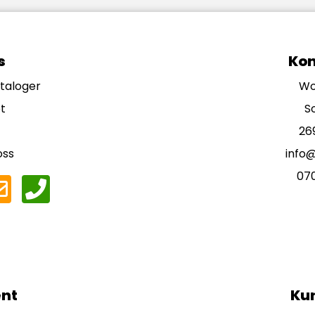
s
Kon
ataloger
Wo
t
S
26
oss
info
07
nt
Ku