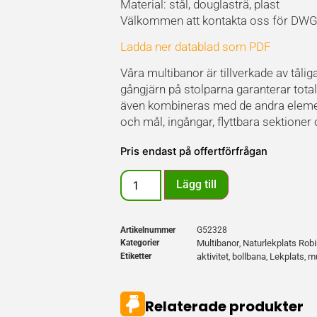
Material: stål, douglasträ, plast
Välkommen att kontakta oss för DWG-f
Ladda ner datablad som PDF
Våra multibanor är tillverkade av tål
gångjärn på stolparna garanterar total
även kombineras med de andra elemente
och mål, ingångar, flyttbara sektion
Pris endast på offertförfrågan
Lägg till
Artikelnummer
G52328
Kategorier
Multibanor
Naturlekplats Robi
,
Etiketter
aktivitet
bollbana
Lekplats
mu
,
,
,
Relaterade produkter