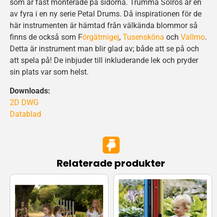
som är fast monterade på sidorna. Trumma Solros är en
av fyra i en ny serie Petal Drums. Då inspirationen för de
här instrumenten är hämtad från välkända blommor så
finns de också som F
örgätmigej
,
Tusensköna
och
Vallmo
.
Detta är instrument man blir glad av; både att se på och
att spela på! De inbjuder till inkluderande lek och pryder
sin plats var som helst.
Downloads:
2D DWG
Datablad
Relaterade produkter